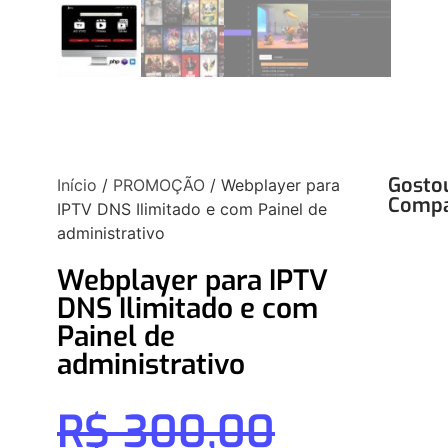
Gosto
Início
/
PROMOÇÃO
/ Webplayer para
Compa
IPTV DNS Ilimitado e com Painel de
administrativo
Webplayer para IPTV
DNS Ilimitado e com
Painel de
administrativo
R$
300,00