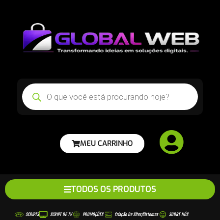
MEU CARRINHO
TODOS OS PRODUTOS
SCRIPTS
SCRIPT DE TV
PROMOÇÕES
Criação De Sites/sistemas
SOBRE NÓS