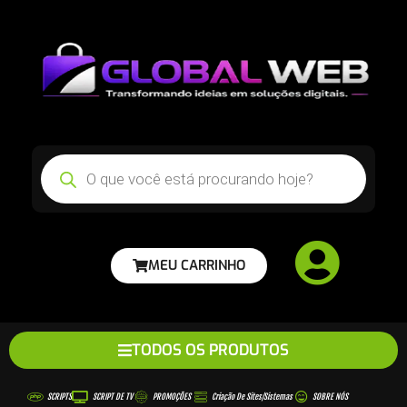
MEU CARRINHO
TODOS OS PRODUTOS
SCRIPTS
SCRIPT DE TV
PROMOÇÕES
Criação De Sites/sistemas
SOBRE NÓS