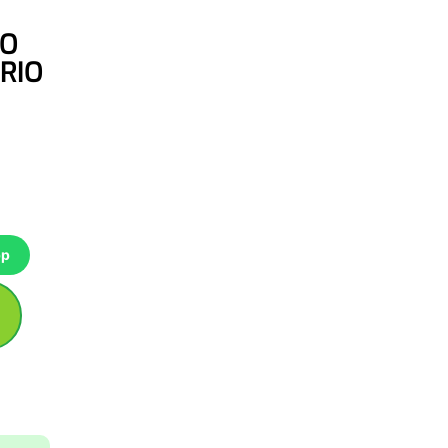
DO
ARIO
pp