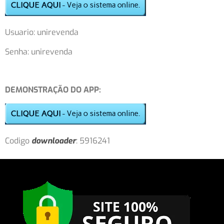
Usuario: unirevenda
Senha: unirevenda
DEMONSTRAÇÃO DO APP:
Codigo
downloader
: 5916241