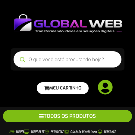
MEU CARRINHO
TODOS OS PRODUTOS
SCRIPTS
SCRIPT DE TV
PROMOÇÕES
Criação De Sites/sistemas
SOBRE NÓS