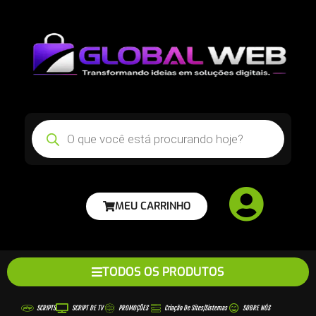
MEU CARRINHO
TODOS OS PRODUTOS
SCRIPTS
SCRIPT DE TV
PROMOÇÕES
Criação De Sites/sistemas
SOBRE NÓS