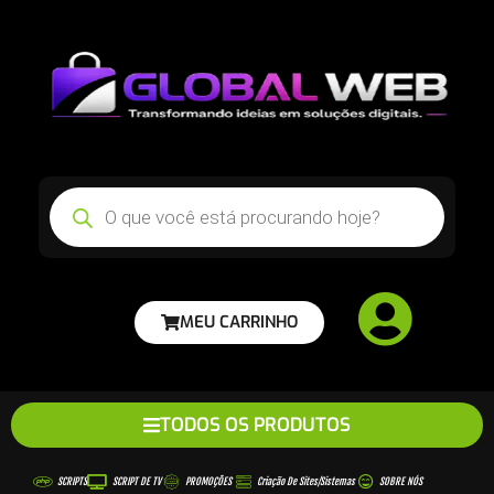
MEU CARRINHO
TODOS OS PRODUTOS
SCRIPTS
SCRIPT DE TV
PROMOÇÕES
Criação De Sites/sistemas
SOBRE NÓS