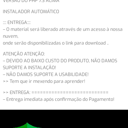
VERSÃO DO PHP 7.3 ACIMA
INSTALADOR AUTOMÁTICO
:::: ENTREGA::::
– O material será liberado através de um acesso à nossa
nuvem,
onde serão disponibilizadas o link para download ..
ATENÇÃO ATENÇÃO:
– DEVIDO AO BAIXO CUSTO DO PRODUTO, NÃO DAMOS
SUPORTE A INSTALAÇÃO!
– NÃO DAMOS SUPORTE A USABILIDADE!
>> Tem que ir mexendo para aprender!
>> ENTREGA: ===========================
– Entrega imediata após confirmação do Pagamento!