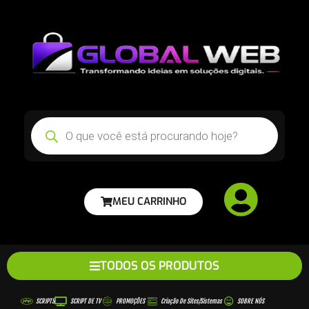
MEU CARRINHO
TODOS OS PRODUTOS
SCRIPTS
SCRIPT DE TV
PROMOÇÕES
Criação De Sites/sistemas
SOBRE NÓS